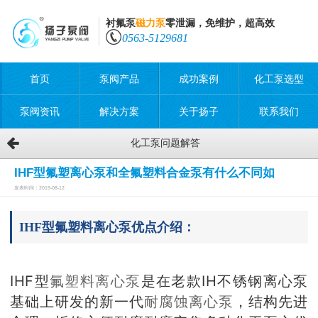
衬氟泵
磁力泵
零泄漏，免维护，超高效
0563-5129681
首页
泵阀产品
成功案例
化工泵选型
泵阀资讯
解决方案
关于扬子
联系我们
化工泵问题解答
IHF型氟塑离心泵和全氟塑料合金泵有什么不同如
发表时间：2019-08-12
IHF型氟塑料离心泵优点介绍：
IHF型
氟塑料离心泵
是在老款IH不锈钢离心泵
基础上研发的新一代
耐腐蚀离心泵
，结构先进