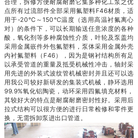
合理，拆修方便耐腐耐磨它集多种化工泵之优
点所有过流部件全部采用氟塑料F46材质，适
用于-20℃～150℃温度（选用高温衬氟离心
对）的条件下，可以长期输送任意浓度的各种
酸，氧化剂等多种腐蚀性介质，叶轮及泵盖均
采用金属嵌件外包氟塑料，泵体采用金属外壳
内衬氟塑料（F46），因为是钢衬结构所有足
以承受管道的重量及抵受机械性冲击，轴封采
用先进的外装式波纹管机械密封并且还可以选
用我公司较好新研发的集装式机械，静环选用
99.9%氧化铝陶瓷，动环采用四氟填充材料，
其较好大的特点是耐腐耐磨密封性好。采用后
拉式结构可以很方便的进行日常检修和零件更
换，无需拆卸泵进出口管道。